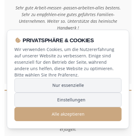
Sehr gute Arbeit-messen -passen-arbeiten-alles bestens.
Sehr zu empfehlen-eine gutes geführtes Familien-
Unternehmen. Weiter so. Unterstütze das heimische
Handwerk !
Gruß und Danke .F.Schädlich- Aschaffenburg
PRIVATSPHÄRE & COOKIES
Wir verwenden Cookies, um die Nutzererfahrung
Sport & Outdoor Schädlich
auf unserer Website zu verbessern. Einige sind
Aschaffenburg
essenziell für den Betrieb der Seite, während
andere uns helfen, diese Website zu optimieren.
22.04.2020
Bitte wählen Sie Ihre Präferenz.
Nur essenzielle
Einstellungen
Sehr gute fachmännische Beratung und sauberer und
Alle akzeptieren
professioneller Einbau der Fenster. Im Nachgang mussten
auch keine Verputzarbeiten oder Säuberungsaktionen
erfolgen.